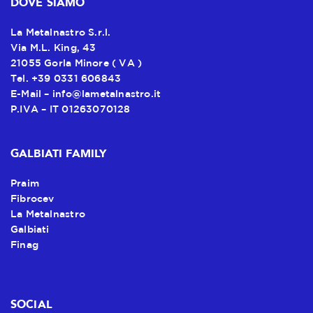
DOVE SIAMO
La Metalnastro S.r.l.
Via M.L. King, 43
21055 Gorla Minore ( VA )
Tel. +39 0331 606843
E-Mail –
info@lametalnastro.it
P.IVA – IT 01263070128
GALBIATI FAMILY
Praim
Fibrocev
La Metalnastro
Galbiati
Finag
SOCIAL