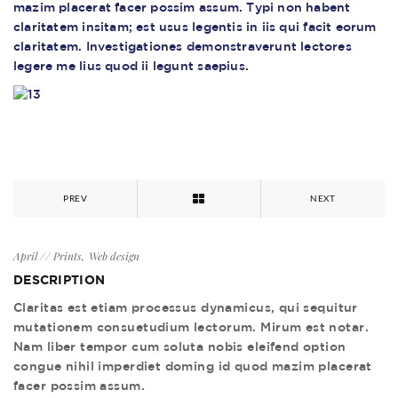
mazim placerat facer possim assum. Typi non habent
claritatem insitam; est usus legentis in iis qui facit eorum
claritatem. Investigationes demonstraverunt lectores
legere me lius quod ii legunt saepius.
PREV
NEXT
April
Prints
Web design
DESCRIPTION
Claritas est etiam processus dynamicus, qui sequitur
mutationem consuetudium lectorum. Mirum est notar.
Nam liber tempor cum soluta nobis eleifend option
congue nihil imperdiet doming id quod mazim placerat
facer possim assum.