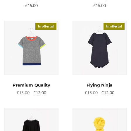
£
15.00
£
15.00
In offerta!
In offerta!
Premium Quality
Flying Ninja
Il
Il
Il
Il
£
15.00
£
12.00
£
15.00
£
12.00
prezzo
prezzo
prezzo
prezzo
originale
attuale
originale
attuale
era:
è:
era:
è:
£15.00.
£12.00.
£15.00.
£12.00.