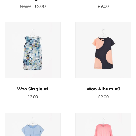
Il
Il
£
3.00
£
2.00
£
9.00
prezzo
prezzo
originale
attuale
era:
è:
£3.00.
£2.00.
Woo Single #1
Woo Album #3
£
3.00
£
9.00